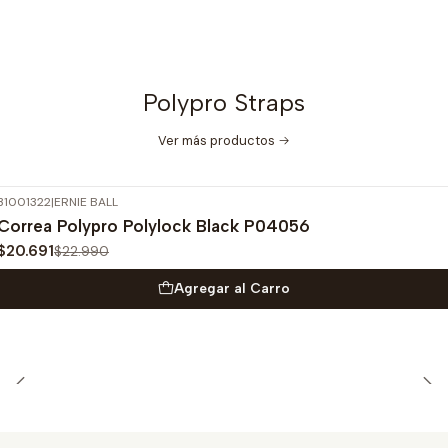
Polypro Straps
Ver más productos
31001322
|
ERNIE BALL
-10%
OFF
Correa Polypro Polylock Black P04056
$20.691
$22.990
Agregar al Carro