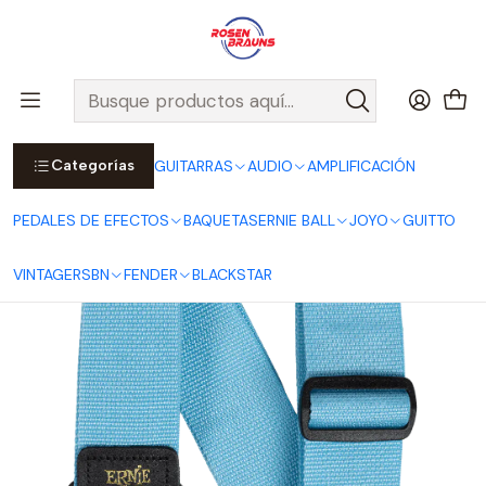
Por compras sobre $25.000 en Santiago urbano, Colina o
Padre Hurtado, incluimos el despacho!
Ver Detalles
Inicio
ERNIE BALL
CORREAS ERNIE BALL
Polypro Straps
Correa Polypro Breaker Blue P05377
Categorías
GUITARRAS
AUDIO
AMPLIFICACIÓN
PEDALES DE EFECTOS
BAQUETAS
ERNIE BALL
JOYO
GUITTO
VINTAGE
RSBN
FENDER
BLACKSTAR