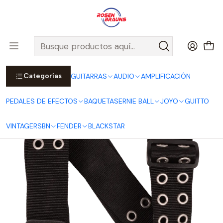
Por compras sobre $25.000 en Santiago urbano, Colina o
Padre Hurtado, incluimos el despacho!
Ver Detalles
Inicio
ERNIE BALL
CORREAS ERNIE BALL
Premium Straps
Correa Premium Hole Lotta Metal Silver P05397
Categorías
GUITARRAS
AUDIO
AMPLIFICACIÓN
PEDALES DE EFECTOS
BAQUETAS
ERNIE BALL
JOYO
GUITTO
VINTAGE
RSBN
FENDER
BLACKSTAR