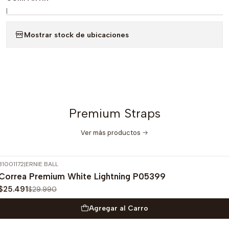
|
Mostrar stock de ubicaciones
Premium Straps
Ver más productos
31001172
|
ERNIE BALL
-15%
OFF
Correa Premium White Lightning P05399
$25.491
$29.990
Agregar al Carro