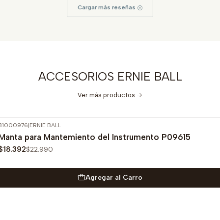
Cargar más reseñas
ACCESORIOS ERNIE BALL
Ver más productos
31000976
|
ERNIE BALL
-20%
OFF
Manta para Mantemiento del Instrumento P09615
$18.392
$22.990
Agregar al Carro