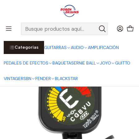
Por compras sobre $25.000 en Santiago urbano, Colina o
Padre Hurtado, incluimos el despacho!
Ver Detalles
Inicio
ERNIE BALL
ACCESORIOS ERNIE BALL
Afinador de Clip ProTune USB-C Recargable P09627
Categorías
GUITARRAS
AUDIO
AMPLIFICACIÓN
PEDALES DE EFECTOS
BAQUETAS
ERNIE BALL
JOYO
GUITTO
VINTAGE
RSBN
FENDER
BLACKSTAR