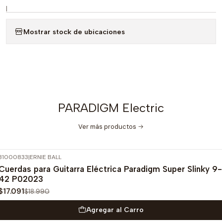
|
Mostrar stock de ubicaciones
PARADIGM Electric
Ver más productos
31000833
|
ERNIE BALL
-10%
OFF
Cuerdas para Guitarra Eléctrica Paradigm Super Slinky 9-
42 P02023
$17.091
$18.990
Agregar al Carro