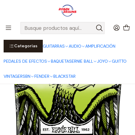
Por compras sobre $25.000 en Santiago urbano, Colina o
Padre Hurtado, incluimos el despacho!
Ver Detalles
Inicio
ERNIE BALL
CUERDAS ERNIE BALL
Cuerdas Eléctricas ERNIE BALL
PARADIGM Electric
Cuerdas para Guitarra Eléctrica Paradigm Regular Slinky 10-46
P02021
Categorías
GUITARRAS
AUDIO
AMPLIFICACIÓN
PEDALES DE EFECTOS
BAQUETAS
ERNIE BALL
JOYO
GUITTO
VINTAGE
RSBN
FENDER
BLACKSTAR