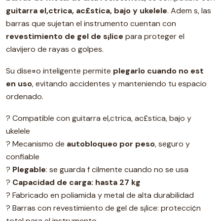
guitarra el‚ctrica, ac£stica, bajo y ukelele
. Adem s, las
barras que sujetan el instrumento cuentan con
revestimiento de gel de s¡lice
para proteger el
clavijero de rayas o golpes.
Su dise¤o inteligente permite
plegarlo cuando no est
en uso
, evitando accidentes y manteniendo tu espacio
ordenado.
? Compatible con guitarra el‚ctrica, ac£stica, bajo y
ukelele
? Mecanismo de
autobloqueo por peso
, seguro y
confiable
?
Plegable
: se guarda f cilmente cuando no se usa
?
Capacidad de carga: hasta 27 kg
? Fabricado en poliamida y metal de alta durabilidad
? Barras con revestimiento de gel de s¡lice: protecci¢n
total para el instrumento