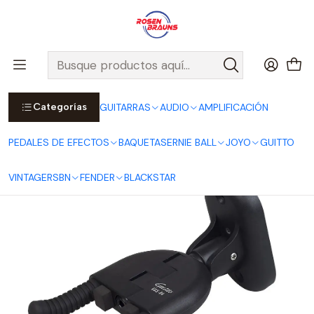
Por compras sobre $25.000 en Santiago urbano, Colina o
Padre Hurtado, incluimos el despacho!
Ver Detalles
Inicio
GUITTO
Soporte de Pared GGS-04 Guitarra, Bajo, Ukelele
Categorías
GUITARRAS
AUDIO
AMPLIFICACIÓN
PEDALES DE EFECTOS
BAQUETAS
ERNIE BALL
JOYO
GUITTO
VINTAGE
RSBN
FENDER
BLACKSTAR