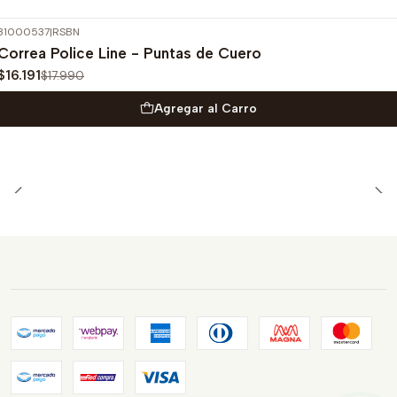
31000537
|
RSBN
-10%
OFF
Correa Police Line - Puntas de Cuero
$16.191
$17.990
Agregar al Carro