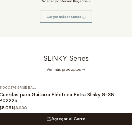
Ordenar por
Recién llegados
Cargar más reseñas
SLINKY Series
Ver más productos
31000376
|
ERNIE BALL
-10%
OFF
Cuerdas para Guitarra Eléctrica Extra Slinky 8-38
P02225
$8.091
$8.990
Agregar al Carro