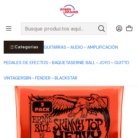
Por compras sobre $25.000 en Santiago urbano, Colina o
Padre Hurtado, incluimos el despacho!
Ver Detalles
Inicio
ERNIE BALL
CUERDAS ERNIE BALL
Cuerdas Eléctricas ERNIE BALL
SLINKY Series
Cuerdas para Guitarra Eléctrica Skinny Top Heavy Bottom Slinky
10-52 - Pack de 3 P03215
Categorías
GUITARRAS
AUDIO
AMPLIFICACIÓN
PEDALES DE EFECTOS
BAQUETAS
ERNIE BALL
JOYO
GUITTO
VINTAGE
RSBN
FENDER
BLACKSTAR