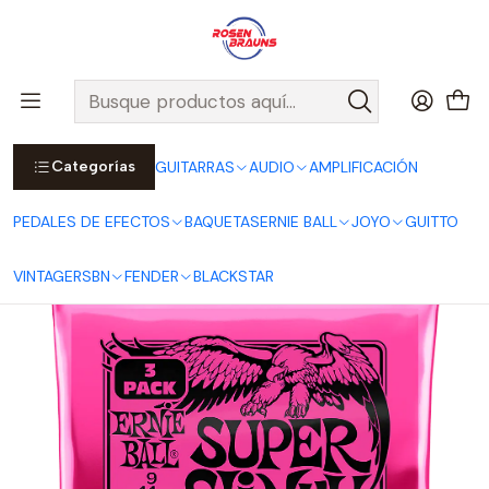
Por compras sobre $25.000 en Santiago urbano, Colina o
Padre Hurtado, incluimos el despacho!
Ver Detalles
Inicio
ERNIE BALL
CUERDAS ERNIE BALL
Cuerdas Eléctricas ERNIE BALL
SLINKY Series
Cuerdas para Guitarra Eléctrica Super Slinky 9-42 - Pack de 3
P03223
Categorías
GUITARRAS
AUDIO
AMPLIFICACIÓN
PEDALES DE EFECTOS
BAQUETAS
ERNIE BALL
JOYO
GUITTO
VINTAGE
RSBN
FENDER
BLACKSTAR