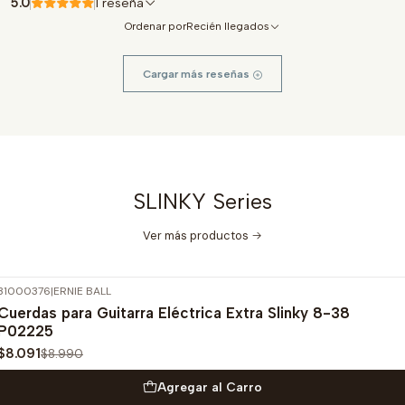
5.0
1 reseña
Ordenar por
Recién llegados
Cargar más reseñas
SLINKY Series
Ver más productos
31000376
|
ERNIE BALL
-10%
OFF
Cuerdas para Guitarra Eléctrica Extra Slinky 8-38
P02225
$8.091
$8.990
Agregar al Carro