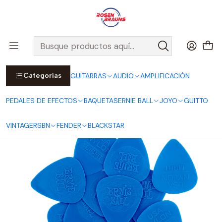
Por compras sobre $25.000 en Santiago urbano, Colina o
Padre Hurtado, incluimos el despacho!
Ver Detalles
Inicio
ERNIE BALL
ACCESORIOS ERNIE BALL
Uñetas ERNIE BALL
Uñetas Thin Injection Molded Nylon 12-pack P09135
Categorías
GUITARRAS
AUDIO
AMPLIFICACIÓN
PEDALES DE EFECTOS
BAQUETAS
ERNIE BALL
JOYO
GUITTO
VINTAGE
RSBN
FENDER
BLACKSTAR