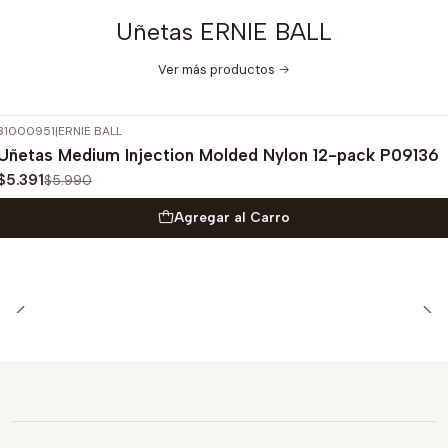
Uñetas ERNIE BALL
Ver más productos
31000951
|
ERNIE BALL
-10%
OFF
Uñetas Medium Injection Molded Nylon 12-pack P09136
$5.391
$5.990
Agregar al Carro