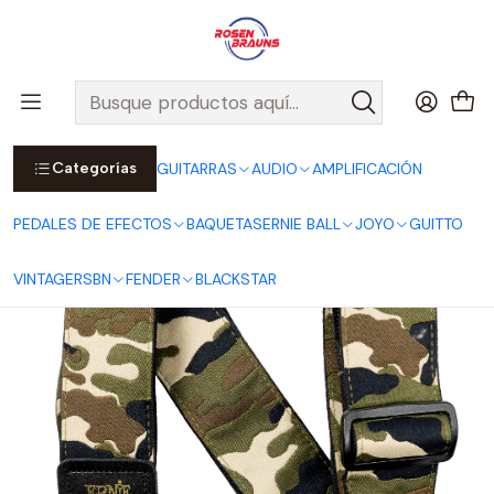
Por compras sobre $25.000 en Santiago urbano, Colina o
Padre Hurtado, incluimos el despacho!
Ver Detalles
Inicio
ERNIE BALL
CORREAS ERNIE BALL
Jacquard Straps
Correa Jacquard Vintage Camo P05439
Categorías
GUITARRAS
AUDIO
AMPLIFICACIÓN
PEDALES DE EFECTOS
BAQUETAS
ERNIE BALL
JOYO
GUITTO
VINTAGE
RSBN
FENDER
BLACKSTAR