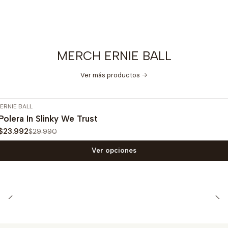
MERCH ERNIE BALL
Ver más productos
ERNIE BALL
-20%
OFF
Polera In Slinky We Trust
$23.992
$29.990
Ver opciones