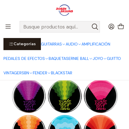
Por compras sobre $25.000 en Santiago urbano, Colina o
Padre Hurtado, incluimos el despacho!
Ver Detalles
Inicio
ERNIE BALL
MERCH ERNIE BALL
Pack de 6 Chapitas Rock n' Roll Surtidas 2,5cm P04008
Categorías
GUITARRAS
AUDIO
AMPLIFICACIÓN
PEDALES DE EFECTOS
BAQUETAS
ERNIE BALL
JOYO
GUITTO
VINTAGE
RSBN
FENDER
BLACKSTAR