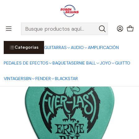
Por compras sobre $25.000 en Santiago urbano, Colina o
Padre Hurtado, incluimos el despacho!
Ver Detalles
Inicio
ERNIE BALL
ACCESORIOS ERNIE BALL
Uñetas ERNIE BALL
Uñetas Everlast Picks 2.0mm Teal 12-pack P09196
Categorías
GUITARRAS
AUDIO
AMPLIFICACIÓN
PEDALES DE EFECTOS
BAQUETAS
ERNIE BALL
JOYO
GUITTO
VINTAGE
RSBN
FENDER
BLACKSTAR