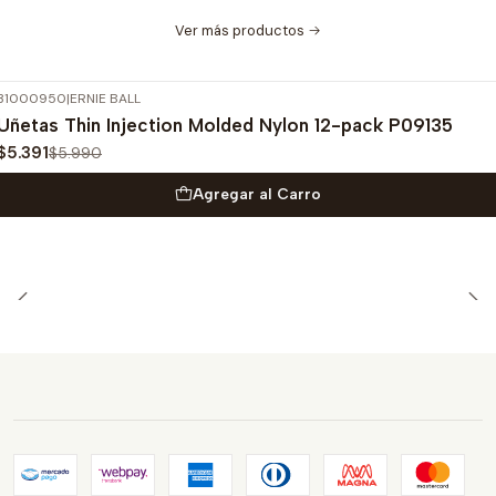
Ver más productos
31000950
|
ERNIE BALL
-10%
OFF
Uñetas Thin Injection Molded Nylon 12-pack P09135
$5.391
$5.990
Agregar al Carro