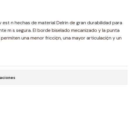
y est n hechas de material Delrin de gran durabilidad para
ante m s segura. El borde biselado mecanizado y la punta
or permiten una menor fricci¢n, una mayor articulaci¢n y un
caciones