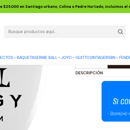
S ERNIE BALL
Uñetas ERNIE BALL
Uñetas Prodigy 2.0mm White La
e $25.000 en Santiago urbano, Colina o Padre Hurtado, incluimos el
Uñetas Prodi
- Pack de 6
5.0
3 reseñas
FECTOS
BAQUETAS
ERNIE BALL
JOYO
GUITTO
VINTAGE
RSBN
FEND
Cantidad
DESCRIPCIÓN