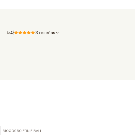
5.0
3 reseñas
31000950
|
ERNIE BALL
-10%
OFF