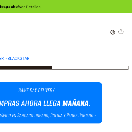
rge Shield - Pack de 6 P09338
 despacho!
Ver Detalles
gy 2.0mm White Large Shield
 P09338
ER
BLACKSTAR
Agregar al Carro
Comprar ahora