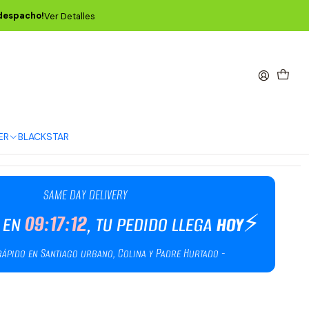
e Sharp - Pack de 6 P09341
 despacho!
Ver Detalles
igy 2.0mm White Sharp - Pack
Agregar al Carro
Comprar ahora
ER
BLACKSTAR