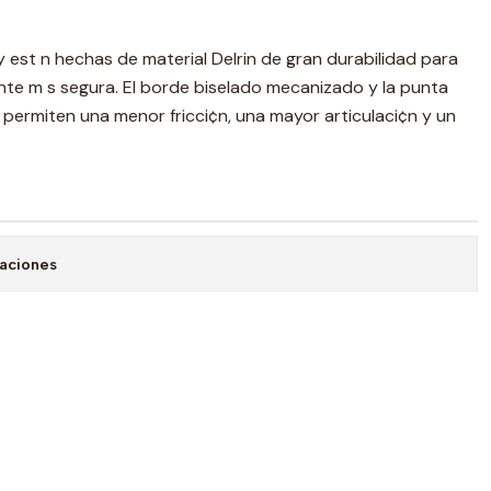
y est n hechas de material Delrin de gran durabilidad para
ante m s segura. El borde biselado mecanizado y la punta
or permiten una menor fricci¢n, una mayor articulaci¢n y un
caciones