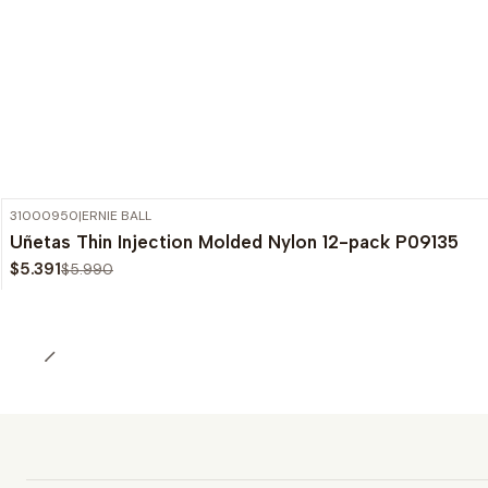
31000950
|
ERNIE BALL
-10%
OFF
Uñetas Thin Injection Molded Nylon 12-pack P09135
$5.391
$5.990