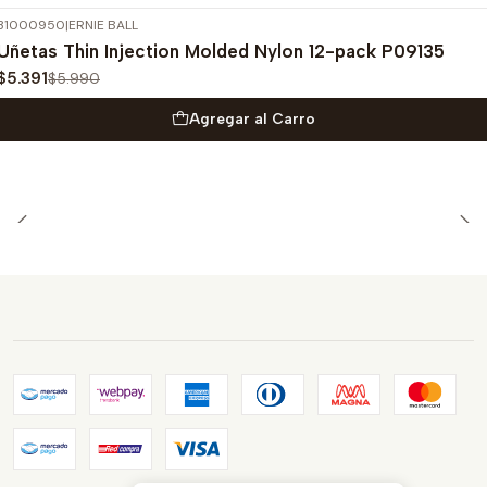
31000950
|
ERNIE BALL
-10%
OFF
Uñetas Thin Injection Molded Nylon 12-pack P09135
$5.391
$5.990
Agregar al Carro