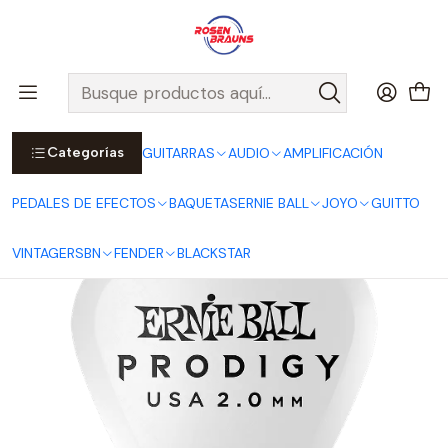
Por compras sobre $25.000 en Santiago urbano, Colina o
Padre Hurtado, incluimos el despacho!
Ver Detalles
Inicio
ERNIE BALL
ACCESORIOS ERNIE BALL
Uñetas ERNIE BALL
Uñetas Prodigy 2.0mm White Standard - Pack de 6 P09202
Categorías
GUITARRAS
AUDIO
AMPLIFICACIÓN
PEDALES DE EFECTOS
BAQUETAS
ERNIE BALL
JOYO
GUITTO
VINTAGE
RSBN
FENDER
BLACKSTAR