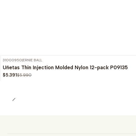
31000950
|
ERNIE BALL
-10%
OFF
Uñetas Thin Injection Molded Nylon 12-pack P09135
$5.391
$5.990