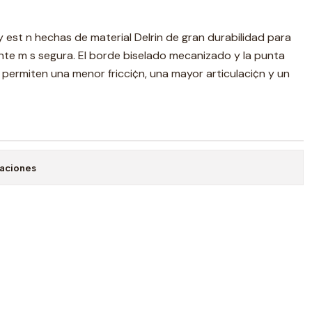
y est n hechas de material Delrin de gran durabilidad para
ante m s segura. El borde biselado mecanizado y la punta
or permiten una menor fricci¢n, una mayor articulaci¢n y un
caciones