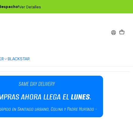
Teardrop - Pack de 6 P09336
 despacho!
Ver Detalles
igy 2.0mm White Teardrop -
09336
Agregar al Carro
Comprar ahora
ER
BLACKSTAR