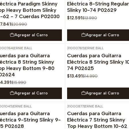
léctrica Paradigm Skinny
Eléctrica 8-String Regular
op Heavy Bottom Slinky
Slinky 10-74 P02629
0-62 - 7 Cuerdas P02030
$12.591
$13.990
17.841
$20.990
Agregar al Carro
Agregar al Carro
000764
|
ERNIE BALL
31000765
|
ERNIE BALL
-10%
OFF
-10%
OFF
uerdas para Guitarra
Cuerdas para Guitarra
léctrica 8 String Skinny
Eléctrica 8 String Slinky 1
op Heavy Bottom 9-80
74 P02625
02624
$13.491
$14.990
14.391
$15.990
Agregar al Carro
Agregar al Carro
001045
|
ERNIE BALL
31000877
|
ERNIE BALL
-10%
OFF
-10%
OFF
uerdas para Guitarra
Cuerdas para Guitarra
Agotado
léctrica 9-String Slinky 9-
Eléctrica 7 String Skinny
05 P02628
Top Heavy Bottom 10-62