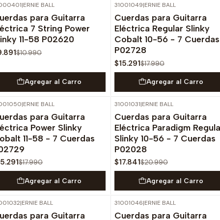
000401
|
ERNIE BALL
31001049
|
ERNIE BALL
-10%
OFF
-15%
OFF
uerdas para Guitarra
Cuerdas para Guitarra
léctrica 7 String Power
Eléctrica Regular Slinky
linky 11-58 P02620
Cobalt 10-56 - 7 Cuerdas
P02728
9.891
$10.990
$15.291
$17.990
Agregar al Carro
Agregar al Carro
001050
|
ERNIE BALL
31001031
|
ERNIE BALL
-15%
OFF
-15%
OFF
uerdas para Guitarra
Cuerdas para Guitarra
léctrica Power Slinky
Eléctrica Paradigm Regula
obalt 11-58 - 7 Cuerdas
Slinky 10-56 - 7 Cuerdas
02729
P02028
15.291
$17.841
$17.990
$20.990
Agregar al Carro
Agregar al Carro
001032
|
ERNIE BALL
31001046
|
ERNIE BALL
-15%
OFF
-10%
OFF
uerdas para Guitarra
Cuerdas para Guitarra