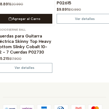
P02615
18.891
$20.990
$9.891
$10.990
Agregar al Carro
Ver detalles
001051
|
ERNIE BALL
-15%
OFF
uerdas para Guitarra
Agotado
léctrica Skinny Top Heavy
ottom Slinky Cobalt 10-
2 - 7 Cuerdas P02730
15.215
$17.900
Ver detalles