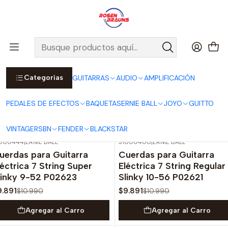
Por compras sobre $25.000 en Santiago urbano, Colina o
Padre Hurtado, incluimos el despacho!
Ver Detalles
Inicio
7-8-9-strings
Categorías
GUITARRAS
AUDIO
AMPLIFICACIÓN
7-8-9-strings
PEDALES DE EFECTOS
BAQUETAS
ERNIE BALL
JOYO
GUITTO
Filtros
VINTAGE
RSBN
FENDER
BLACKSTAR
1000444
|
ERNIE BALL
31000400
|
ERNIE BALL
-10%
OFF
-10%
OFF
uerdas para Guitarra
Cuerdas para Guitarra
léctrica 7 String Super
Eléctrica 7 String Regular
linky 9-52 P02623
Slinky 10-56 P02621
9.891
$9.891
$10.990
$10.990
Agregar al Carro
Agregar al Carro