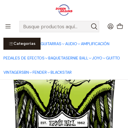
Por compras sobre $25.000 en Santiago urbano, Colina o
Padre Hurtado, incluimos el despacho!
Ver Detalles
Inicio
ERNIE BALL
CUERDAS ERNIE BALL
Cuerdas Eléctricas ERNIE BALL
PARADIGM Electric
Cuerdas para Guitarra Eléctrica Paradigm Regular Slinky 10-56 - 7
Cuerdas P02028
Categorías
GUITARRAS
AUDIO
AMPLIFICACIÓN
PEDALES DE EFECTOS
BAQUETAS
ERNIE BALL
JOYO
GUITTO
VINTAGE
RSBN
FENDER
BLACKSTAR