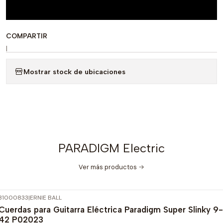
COMPARTIR
|
Mostrar stock de ubicaciones
PARADIGM Electric
Ver más productos
31000833
|
ERNIE BALL
-15%
OFF
Cuerdas para Guitarra Eléctrica Paradigm Super Slinky 9-
42 P02023