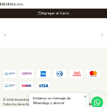
$16.141
$18.990
Agregar al Carro
Envíanos un mensaje de
2026 Rosenbrauns Store.
WhatsApp y ahorra!
Todos los derechos reservados.
Desarrollado por Jumpseller
.