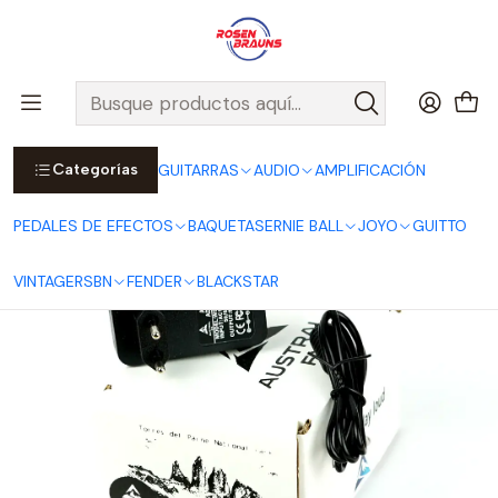
Por compras sobre $25.000 en Santiago urbano, Colina o
Padre Hurtado, incluimos el despacho!
Ver Detalles
Inicio
PEDALES DE EFECTOS
Fuentes de Poder
Adaptador para Pedales de Efectos 2000mA + Daisy Chain
Categorías
GUITARRAS
AUDIO
AMPLIFICACIÓN
PEDALES DE EFECTOS
BAQUETAS
ERNIE BALL
JOYO
GUITTO
VINTAGE
RSBN
FENDER
BLACKSTAR