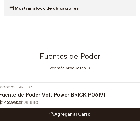
Mostrar stock de ubicaciones
Fuentes de Poder
Ver más productos
31001103
|
ERNIE BALL
-20%
OFF
Fuente de Poder Volt Power BRICK P06191
$143.992
$179.990
Agregar al Carro