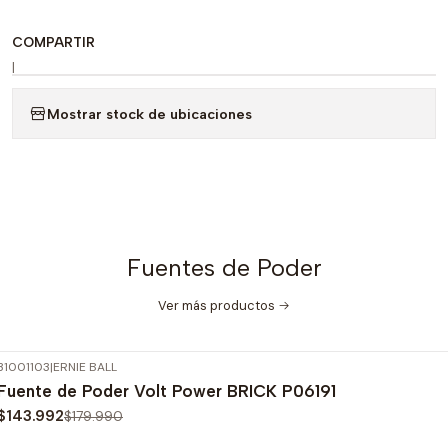
COMPARTIR
|
Mostrar stock de ubicaciones
Fuentes de Poder
Ver más productos
31001103
|
ERNIE BALL
-20%
OFF
Fuente de Poder Volt Power BRICK P06191
$143.992
$179.990