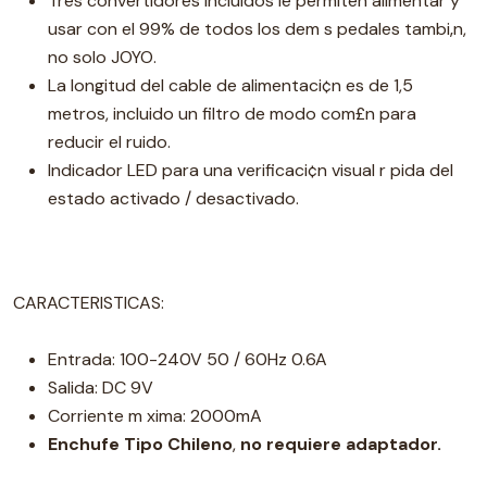
Tres convertidores incluidos le permiten alimentar y
usar con el 99% de todos los dem s pedales tambi‚n,
no solo JOYO.
La longitud del cable de alimentaci¢n es de 1,5
metros, incluido un filtro de modo com£n para
reducir el ruido.
Indicador LED para una verificaci¢n visual r pida del
estado activado / desactivado.
CARACTERISTICAS:
Entrada: 100-240V 50 / 60Hz 0.6A
Salida: DC 9V
Corriente m xima: 2000mA
Enchufe Tipo Chileno
,
no requiere adaptador.