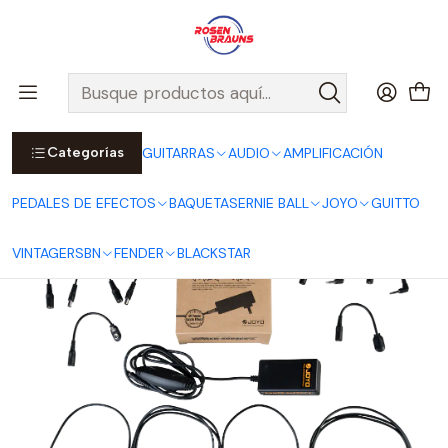
Por compras sobre $25.000 en Santiago urbano, Colina o
Padre Hurtado, incluimos el despacho!
Ver Detalles
Inicio
JOYO
FUENTE DE PODER
Fuente de Poder JP-03
Categorías
GUITARRAS
AUDIO
AMPLIFICACIÓN
PEDALES DE EFECTOS
BAQUETAS
ERNIE BALL
JOYO
GUITTO
VINTAGE
RSBN
FENDER
BLACKSTAR