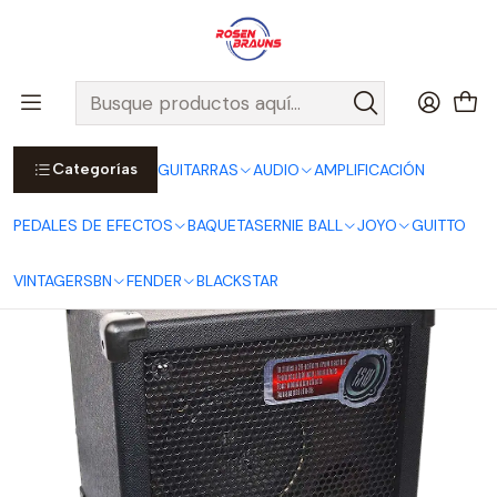
Por compras sobre $25.000 en Santiago urbano, Colina o
Padre Hurtado, incluimos el despacho!
Ver Detalles
Inicio
JOYO
AMPLIFICACIÓN
AMPLIFICADORES
Amplificador DC-15 para Guitarra Eléctrica
Categorías
GUITARRAS
AUDIO
AMPLIFICACIÓN
PEDALES DE EFECTOS
BAQUETAS
ERNIE BALL
JOYO
GUITTO
VINTAGE
RSBN
FENDER
BLACKSTAR