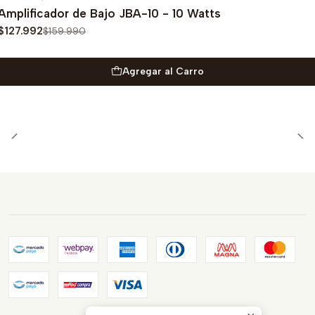
-20%
OFF
Amplificador de Bajo JBA-10 - 10 Watts
$127.992
$159.990
Agregar al Carro