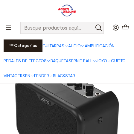
Por compras sobre $25.000 en Santiago urbano, Colina o
Padre Hurtado, incluimos el despacho!
Ver Detalles
Inicio
JOYO
AMPLIFICACIÓN
AMPLIFICADORES
Amplificador MA-10E para Guitarra Eléctrica - Portátil
Categorías
GUITARRAS
AUDIO
AMPLIFICACIÓN
PEDALES DE EFECTOS
BAQUETAS
ERNIE BALL
JOYO
GUITTO
VINTAGE
RSBN
FENDER
BLACKSTAR