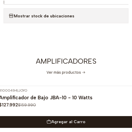
|
Mostrar stock de ubicaciones
AMPLIFICADORES
Ver más productos
31000494
|
JOYO
-20%
OFF
Amplificador de Bajo JBA-10 - 10 Watts
$127.992
$159.990
Agregar al Carro