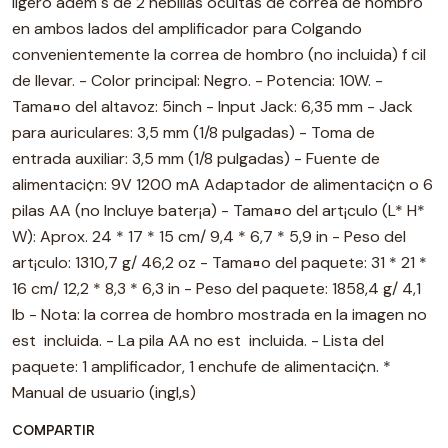
ligero adem s de 2 hebillas ocultas de correa de hombro
en ambos lados del amplificador para Colgando
convenientemente la correa de hombro (no incluida) f cil
de llevar. - Color principal: Negro. - Potencia: 10W. -
Tama¤o del altavoz: 5inch - Input Jack: 6,35 mm - Jack
para auriculares: 3,5 mm (1/8 pulgadas) - Toma de
entrada auxiliar: 3,5 mm (1/8 pulgadas) - Fuente de
alimentaci¢n: 9V 1200 mA Adaptador de alimentaci¢n o 6
pilas AA (no Incluye bater¡a) - Tama¤o del art¡culo (L* H*
W): Aprox. 24 * 17 * 15 cm/ 9,4 * 6,7 * 5,9 in - Peso del
art¡culo: 1310,7 g/ 46,2 oz - Tama¤o del paquete: 31 * 21 *
16 cm/ 12,2 * 8,3 * 6,3 in - Peso del paquete: 1858,4 g/ 4,1
lb - Nota: la correa de hombro mostrada en la imagen no
est incluida. - La pila AA no est incluida. - Lista del
paquete: 1 amplificador, 1 enchufe de alimentaci¢n. *
Manual de usuario (ingl‚s)
COMPARTIR