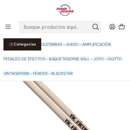
Por compras sobre $25.000 en Santiago urbano, Colina o
Padre Hurtado, incluimos el despacho!
Ver Detalles
Inicio
VIC FIRTH
Baquetas American Classic ROCK - Punta de Madera
Categorías
GUITARRAS
AUDIO
AMPLIFICACIÓN
PEDALES DE EFECTOS
BAQUETAS
ERNIE BALL
JOYO
GUITTO
VINTAGE
RSBN
FENDER
BLACKSTAR