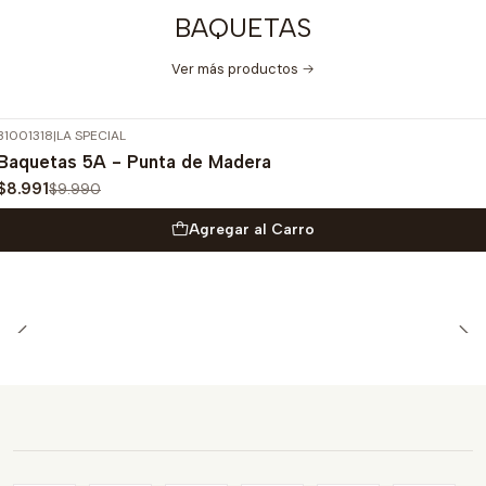
BAQUETAS
Ver más productos
31001318
|
LA SPECIAL
-10%
OFF
Baquetas 5A - Punta de Madera
$8.991
$9.990
Agregar al Carro