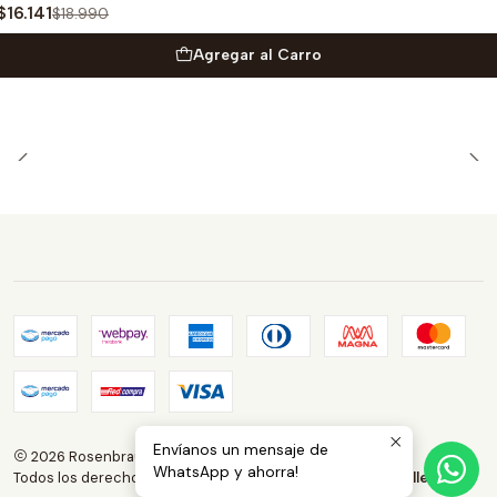
$16.141
$18.990
Agregar al Carro
Envíanos un mensaje de
2026 Rosenbrauns Store.
WhatsApp y ahorra!
Todos los derechos reservados.
Desarrollado por Jumpseller
.