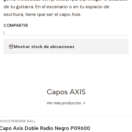
de tu guitarra. En el escenario o en tu espacio de
escritura, tiene que ser el capo Axis.
COMPARTIR
|
Mostrar stock de ubicaciones
Capos AXIS
Ver más productos
31000781
|
ERNIE BALL
-15%
OFF
Capo Axis Doble Radio Negro P09600