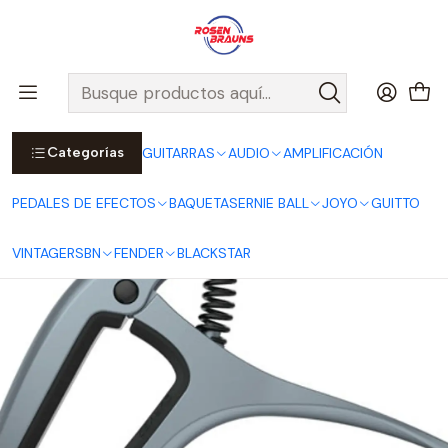
Por compras sobre $25.000 en Santiago urbano, Colina o
Padre Hurtado, incluimos el despacho!
Ver Detalles
Inicio
ERNIE BALL
ACCESORIOS ERNIE BALL
Capos AXIS
Capo Axis Doble Radio Blue Steel Satin P09607
Categorías
GUITARRAS
AUDIO
AMPLIFICACIÓN
PEDALES DE EFECTOS
BAQUETAS
ERNIE BALL
JOYO
GUITTO
VINTAGE
RSBN
FENDER
BLACKSTAR