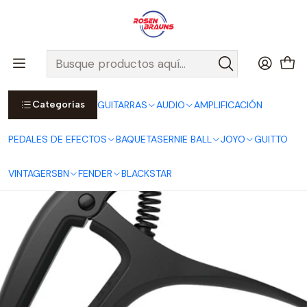
Por compras sobre $25.000 en Santiago urbano, Colina o
Padre Hurtado, incluimos el despacho!
Ver Detalles
Inicio
ERNIE BALL
ACCESORIOS ERNIE BALL
Capos AXIS
Capo Axis Doble Radio Negro P09600
Categorías
GUITARRAS
AUDIO
AMPLIFICACIÓN
PEDALES DE EFECTOS
BAQUETAS
ERNIE BALL
JOYO
GUITTO
VINTAGE
RSBN
FENDER
BLACKSTAR