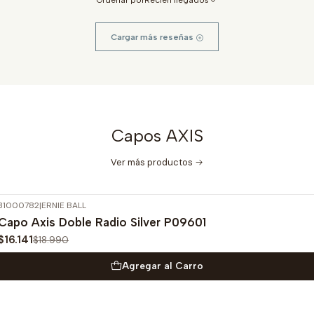
Ordenar por
Recién llegados
Cargar más reseñas
Capos AXIS
Ver más productos
31000782
|
ERNIE BALL
-15%
OFF
Capo Axis Doble Radio Silver P09601
$16.141
$18.990
Agregar al Carro