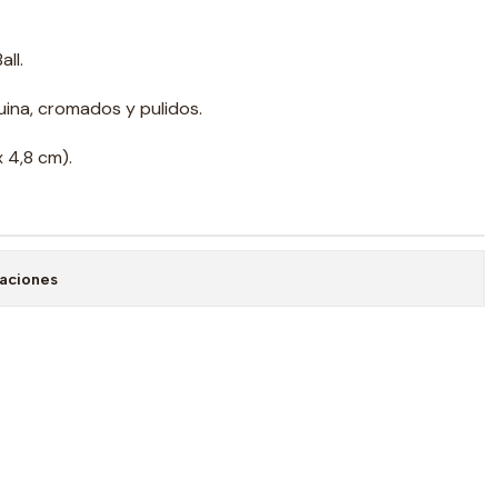
all.
ina, cromados y pulidos.
x 4,8 cm).
caciones