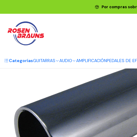
Inicio
ERNIE BALL
ACCE
Por compras sobr
Categorías
GUITARRAS
AUDIO
AMPLIFICACIÓN
PEDALES DE E