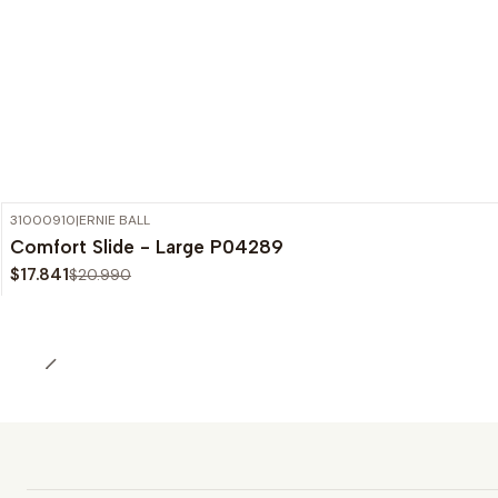
31000910
|
ERNIE BALL
-15%
OFF
Comfort Slide - Large P04289
$17.841
$20.990