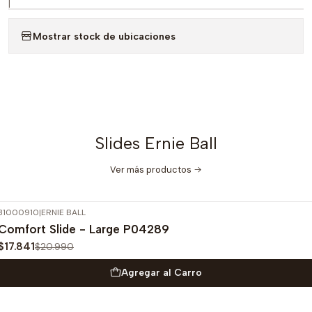
|
Mostrar stock de ubicaciones
Slides Ernie Ball
Ver más productos
31000910
|
ERNIE BALL
-15%
OFF
Comfort Slide - Large P04289
$17.841
$20.990
Agregar al Carro