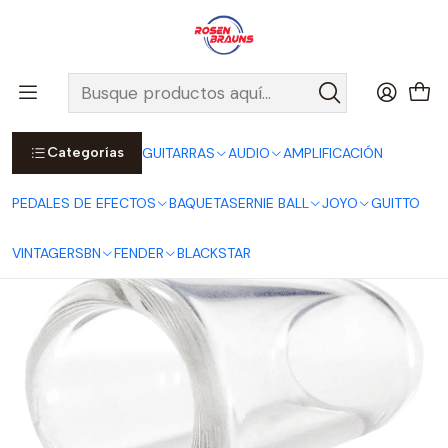
Por compras sobre $25.000 en Santiago urbano, Colina o
Padre Hurtado, incluimos el despacho!
Ver Detalles
Inicio
ERNIE BALL
ACCESORIOS ERNIE BALL
Slides Ernie Ball
Slide de Vidrio para Guitarra - Medium P04228
Categorías
GUITARRAS
AUDIO
AMPLIFICACIÓN
PEDALES DE EFECTOS
BAQUETAS
ERNIE BALL
JOYO
GUITTO
VINTAGE
RSBN
FENDER
BLACKSTAR