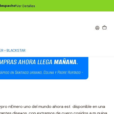
on Paisley P04162
 despacho!
Ver Detalles
ard Crimson Paisley P04162
ER
BLACKSTAR
lypro n£mero uno del mundo ahora est disponible en una
gantes dise¤os, con extremos de cuero cosidos a m quina