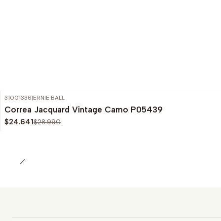
31001336
|
ERNIE BALL
-15%
OFF
Correa Jacquard Vintage Camo P05439
$24.641
$28.990