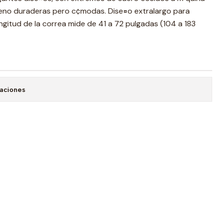
leno duraderas pero c¢modas. Dise¤o extralargo para
ongitud de la correa mide de 41 a 72 pulgadas (104 a 183
caciones