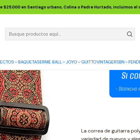
L
CORREAS ERNIE BALL
Jacquard Straps
Correa Jacquard Crims
e $25.000 en Santiago urbano, Colina o Padre Hurtado, incluimos el
Correa Jacqu
DESCRIPCIÓN
FECTOS
BAQUETAS
ERNIE BALL
JOYO
GUITTO
VINTAGE
RSBN
FEND
La correa de guitarra po
variedad de nuevos y ele