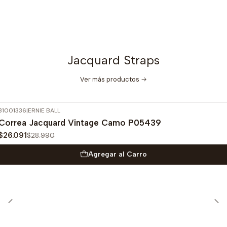
Jacquard Straps
Ver más productos
31001336
|
ERNIE BALL
-10%
OFF
Correa Jacquard Vintage Camo P05439
$26.091
$28.990
Agregar al Carro