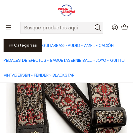
Por compras sobre $25.000 en Santiago urbano, Colina o
Padre Hurtado, incluimos el despacho!
Ver Detalles
Inicio
ERNIE BALL
CORREAS ERNIE BALL
Jacquard Straps
Correa Jacquard Persian Gold P04167
Categorías
GUITARRAS
AUDIO
AMPLIFICACIÓN
PEDALES DE EFECTOS
BAQUETAS
ERNIE BALL
JOYO
GUITTO
VINTAGE
RSBN
FENDER
BLACKSTAR