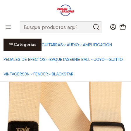
Por compras sobre $25.000 en Santiago urbano, Colina o
Padre Hurtado, incluimos el despacho!
Ver Detalles
Inicio
ERNIE BALL
CORREAS ERNIE BALL
Polypro Straps
Correa Polypro Cream P05354
Categorías
GUITARRAS
AUDIO
AMPLIFICACIÓN
PEDALES DE EFECTOS
BAQUETAS
ERNIE BALL
JOYO
GUITTO
VINTAGE
RSBN
FENDER
BLACKSTAR