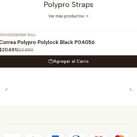
Polypro Straps
Ver más productos
31001322
|
ERNIE BALL
-10%
OFF
Correa Polypro Polylock Black P04056
$20.691
$22.990
Agregar al Carro