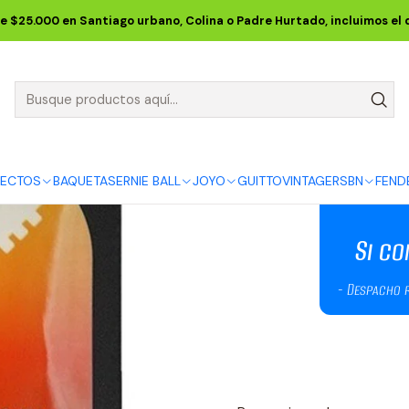
Inicio
GUITTO
Cuerdas para Guitarra Electroacústica 12-53
e $25.000 en Santiago urbano, Colina o Padre Hurtado, incluimos el
Cuerdas para
53
DESCRIPCIÓN
FECTOS
BAQUETAS
ERNIE BALL
JOYO
GUITTO
VINTAGE
RSBN
FEND