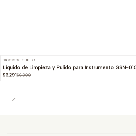
31001006
|
GUITTO
-10%
OFF
Líquido de Limpieza y Pulido para Instrumento GSN-01
$6.291
$6.990