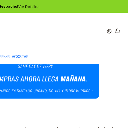
 despacho!
Ver Detalles
 Guitarra Electroacústica 12-
ER
BLACKSTAR