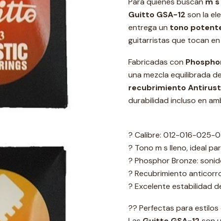
Para quienes buscan
m s
Guitto GSA-12
son la el
entrega un
tono potente
guitarristas que tocan en
Fabricadas con
Phospho
una mezcla equilibrada d
recubrimiento Antirust
durabilidad incluso en a
? Calibre: 012-016-025
? Tono m s lleno, ideal 
? Phosphor Bronze: sonido
? Recubrimiento anticorro
? Excelente estabilidad de
?? Perfectas para estilos 
Las
Guitto GSA-12
son u