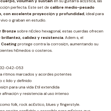
 cuerpo, volumen y sustain
en su guitarra ac£stica, las
ecci¢n perfecta. Este set de
calibre medio-pesado
, con excelente proyecci¢n y profundidad
, ideal para
 vivo o graban en estudio.
r Bronze
sobre n£cleo hexagonal, estas cuerdas ofrecen
e
brillantez, calidez y resistencia
. Adem s, el
 Coating
protege contra la corrosi¢n, aumentando su
mbientes h£medos o costeros.
-032-042-053
para ritmos marcados y acordes potentes
 c lido y definido
si¢n para una vida £til extendida
 afinaci¢n y resistencia al uso intenso
como folk, rock ac£stico, blues y fingerstyle.
na opci¢n confiable y accesible para m£sicos que