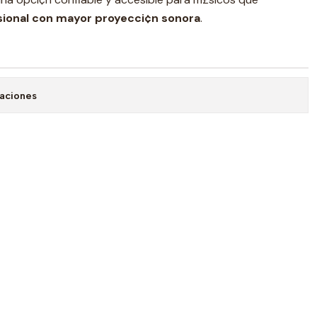
sional con mayor proyecci¢n sonora
.
caciones