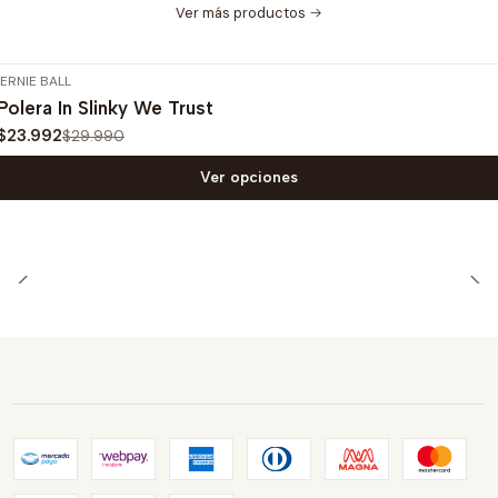
Ver más productos
ERNIE BALL
-20%
OFF
Polera In Slinky We Trust
$23.992
$29.990
Ver opciones