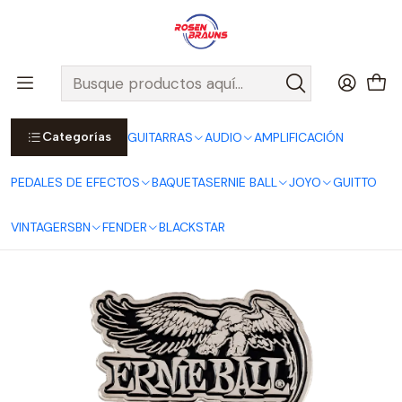
Por compras sobre $25.000 en Santiago urbano, Colina o
Padre Hurtado, incluimos el despacho!
Ver Detalles
Inicio
ERNIE BALL
MERCH ERNIE BALL
Piocha Pin Eagle All Silver Esmaltada P04028
Categorías
GUITARRAS
AUDIO
AMPLIFICACIÓN
PEDALES DE EFECTOS
BAQUETAS
ERNIE BALL
JOYO
GUITTO
VINTAGE
RSBN
FENDER
BLACKSTAR