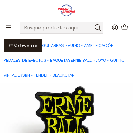
Por compras sobre $25.000 en Santiago urbano, Colina o
Padre Hurtado, incluimos el despacho!
Ver Detalles
Inicio
ERNIE BALL
MERCH ERNIE BALL
Piocha Pin Green Stacked Logo Esmaltada P04030
Categorías
GUITARRAS
AUDIO
AMPLIFICACIÓN
PEDALES DE EFECTOS
BAQUETAS
ERNIE BALL
JOYO
GUITTO
VINTAGE
RSBN
FENDER
BLACKSTAR