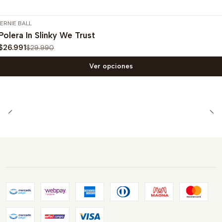
ERNIE BALL
-10%
OFF
Polera In Slinky We Trust
$26.991
$29.990
Ver opciones