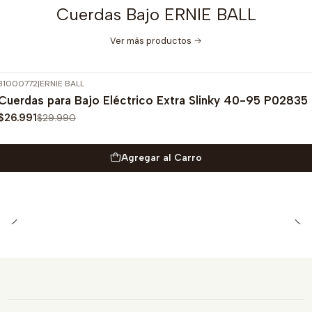
Cuerdas Bajo ERNIE BALL
Ver más productos
31000772
|
ERNIE BALL
-10%
OFF
Cuerdas para Bajo Eléctrico Extra Slinky 40-95 P02835
$26.991
$29.990
Agregar al Carro