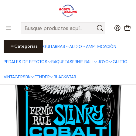
Por compras sobre $25.000 en Santiago urbano, Colina o
Padre Hurtado, incluimos el despacho!
Ver Detalles
Inicio
ERNIE BALL
CUERDAS ERNIE BALL
Cuerdas Bajo ERNIE BALL
Cuerdas para Bajo Eléctrico Extra Slinky Cobalt 40-95 P02735
Categorías
GUITARRAS
AUDIO
AMPLIFICACIÓN
PEDALES DE EFECTOS
BAQUETAS
ERNIE BALL
JOYO
GUITTO
VINTAGE
RSBN
FENDER
BLACKSTAR