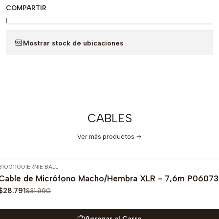
COMPARTIR
|
Mostrar stock de ubicaciones
CABLES
Ver más productos
31001100
|
ERNIE BALL
-10%
OFF
Cable de Micrófono Macho/Hembra XLR - 7,6m P06073
$28.791
$31.990
Agregar al Carro