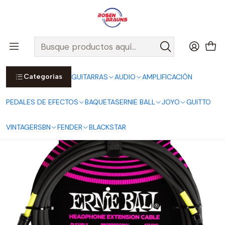
Por compras sobre $25.000 en Santiago urbano, Colina o
Padre Hurtado, incluimos el despacho!
Ver Detalles
Inicio
ERNIE BALL
CABLES ERNIE BALL
Cable Extensión de Audífonos 1/4 a 3.5mm Black - 6m P06423
Categorías
GUITARRAS
AUDIO
AMPLIFICACIÓN
PEDALES DE EFECTOS
BAQUETAS
ERNIE BALL
JOYO
GUITTO
VINTAGE
RSBN
FENDER
BLACKSTAR