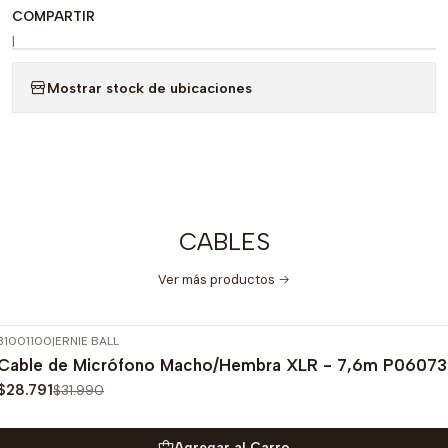
COMPARTIR
|
Mostrar stock de ubicaciones
CABLES
Ver más productos
31001100
|
ERNIE BALL
-10%
OFF
Cable de Micrófono Macho/Hembra XLR - 7,6m P06073
$28.791
$31.990
Agregar al Carro