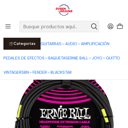
Por compras sobre $25.000 en Santiago urbano, Colina o
Padre Hurtado, incluimos el despacho!
Ver Detalles
Inicio
ERNIE BALL
CABLES ERNIE BALL
Cable Extensión de Audífonos 3.5mm a 3.5mm Black - 6m P06425
Categorías
GUITARRAS
AUDIO
AMPLIFICACIÓN
PEDALES DE EFECTOS
BAQUETAS
ERNIE BALL
JOYO
GUITTO
VINTAGE
RSBN
FENDER
BLACKSTAR