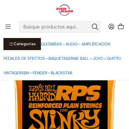
Por compras sobre $25.000 en Santiago urbano, Colina o
Padre Hurtado, incluimos el despacho!
Ver Detalles
Inicio
ERNIE BALL
CUERDAS ERNIE BALL
Cuerdas Eléctricas ERNIE BALL
RPS Series
Cuerdas para Guitarra Eléctrica Hybrid Slinky RPS 9-46 P02241
Categorías
GUITARRAS
AUDIO
AMPLIFICACIÓN
PEDALES DE EFECTOS
BAQUETAS
ERNIE BALL
JOYO
GUITTO
VINTAGE
RSBN
FENDER
BLACKSTAR