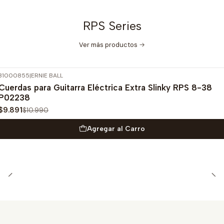
RPS Series
Ver más productos
31000855
|
ERNIE BALL
-10%
OFF
Cuerdas para Guitarra Eléctrica Extra Slinky RPS 8-38
P02238
$9.891
$10.990
Agregar al Carro