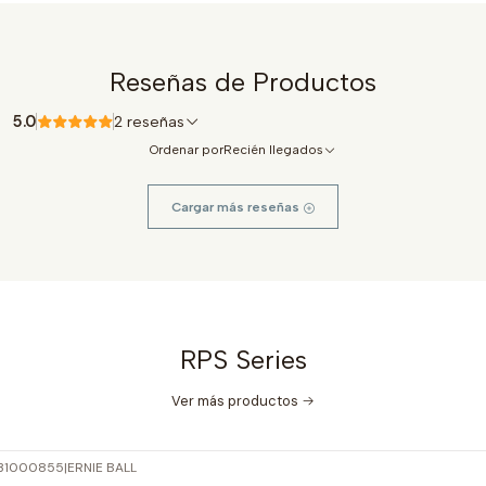
Reseñas de Productos
5.0
2 reseñas
Ordenar por
Recién llegados
Cargar más reseñas
RPS Series
Ver más productos
31000855
|
ERNIE BALL
-10%
OFF