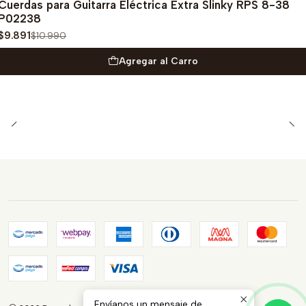
Cuerdas para Guitarra Eléctrica Extra Slinky RPS 8-38
P02238
$9.891
$10.990
Agregar al Carro
Envíanos un mensaje de