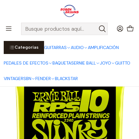
Por compras sobre $25.000 en Santiago urbano, Colina o
Padre Hurtado, incluimos el despacho!
Ver Detalles
Inicio
ERNIE BALL
CUERDAS ERNIE BALL
Cuerdas Eléctricas ERNIE BALL
RPS Series
Cuerdas para Guitarra Eléctrica Regular Slinky RPS 10-46 P02240
Categorías
GUITARRAS
AUDIO
AMPLIFICACIÓN
PEDALES DE EFECTOS
BAQUETAS
ERNIE BALL
JOYO
GUITTO
VINTAGE
RSBN
FENDER
BLACKSTAR