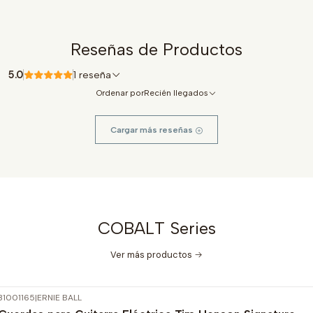
Reseñas de Productos
5.0
1 reseña
Ordenar por
Recién llegados
Cargar más reseñas
COBALT Series
Ver más productos
31001165
|
ERNIE BALL
-15%
OFF