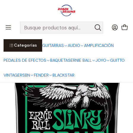
Por compras sobre $25.000 en Santiago urbano, Colina o
Padre Hurtado, incluimos el despacho!
Ver Detalles
Inicio
ERNIE BALL
CUERDAS ERNIE BALL
Cuerdas Eléctricas ERNIE BALL
COBALT Series
Cuerdas para Guitarra Eléctrica Not Even Slinky Cobalt 12-56
P02726
Categorías
GUITARRAS
AUDIO
AMPLIFICACIÓN
PEDALES DE EFECTOS
BAQUETAS
ERNIE BALL
JOYO
GUITTO
VINTAGE
RSBN
FENDER
BLACKSTAR