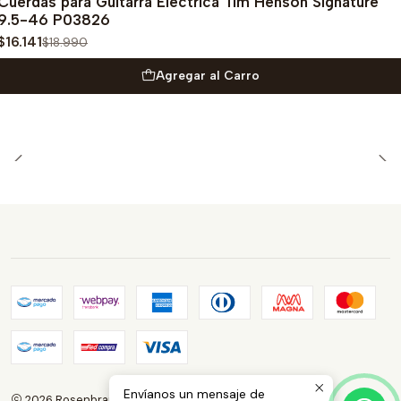
Cuerdas para Guitarra Eléctrica Tim Henson Signature
9.5-46 P03826
$16.141
$18.990
Agregar al Carro
Envíanos un mensaje de
2026 Rosenbrauns Store.