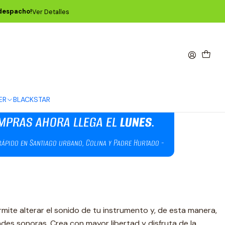
 despacho!
Ver Detalles
d Dual Delay
ER
BLACKSTAR
mite alterar el sonido de tu instrumento y, de esta manera,
ades sonoras. ­Crea con mayor libertad y disfruta de la