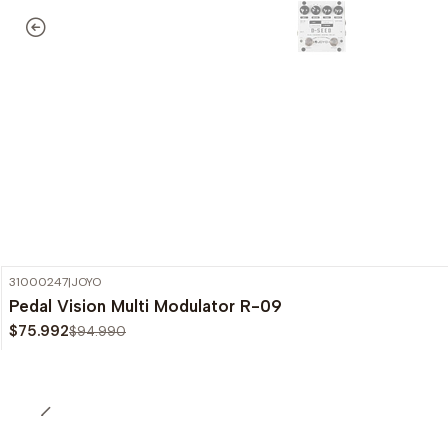
31000247
|
JOYO
-20%
OFF
Pedal Vision Multi Modulator R-09
$75.992
$94.990