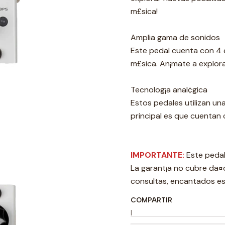
m£sica!
Amplia gama de sonidos
Este pedal cuenta con 4 e
m£sica. ­An¡mate a explor
Tecnolog¡a anal¢gica
Estos pedales utilizan una
principal es que cuentan 
IMPORTANTE:
Este pedal
La garant¡a no cubre da¤o
consultas, encantados e
COMPARTIR
|