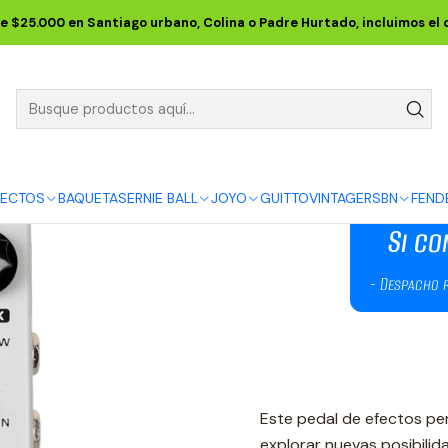
Inicio
JOYO
PEDALES
OTROS
Pedal D-Seed Dual Delay
e $25.000 en Santiago urbano, Colina o Padre Hurtado, incluimos el
Pedal D-See
DESCRIPCIÓN
FECTOS
BAQUETAS
ERNIE BALL
JOYO
GUITTO
VINTAGE
RSBN
FEND
Este pedal de efectos per
explorar nuevas posibilid