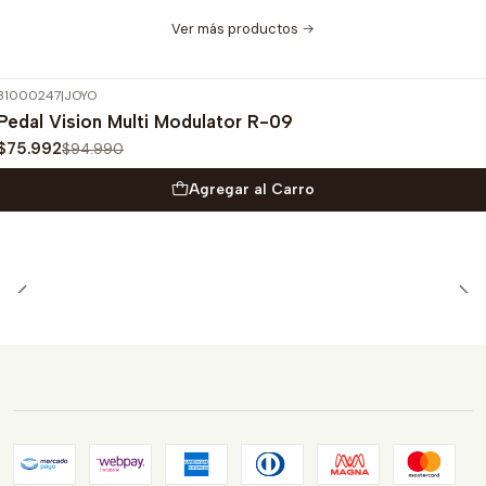
Ver más productos
31000247
|
JOYO
-20%
OFF
Pedal Vision Multi Modulator R-09
$75.992
$94.990
Agregar al Carro