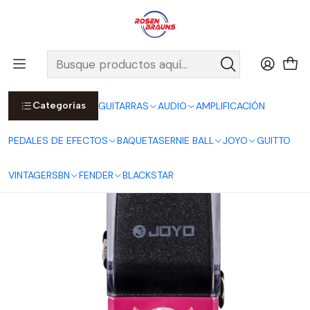
Por compras sobre $25.000 en Santiago urbano, Colina o
Padre Hurtado, incluimos el despacho!
Ver Detalles
Inicio
JOYO
PEDALES
IRONMAN SERIES
Pedal Ocho Octaver JF-330
Categorías
GUITARRAS
AUDIO
AMPLIFICACIÓN
PEDALES DE EFECTOS
BAQUETAS
ERNIE BALL
JOYO
GUITTO
VINTAGE
RSBN
FENDER
BLACKSTAR