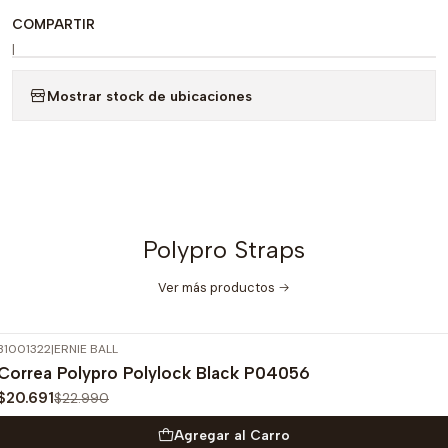
COMPARTIR
|
Mostrar stock de ubicaciones
Polypro Straps
Ver más productos
31001322
|
ERNIE BALL
-10%
OFF
Correa Polypro Polylock Black P04056
$20.691
$22.990
Agregar al Carro