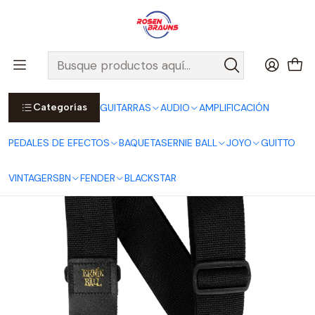
Por compras sobre $25.000 en Santiago urbano, Colina o
Padre Hurtado, incluimos el despacho!
Ver Detalles
Inicio
ERNIE BALL
CORREAS ERNIE BALL
Polypro Straps
Correa Polypro para Guitarra Acústica Black P05365
Categorías
GUITARRAS
AUDIO
AMPLIFICACIÓN
PEDALES DE EFECTOS
BAQUETAS
ERNIE BALL
JOYO
GUITTO
VINTAGE
RSBN
FENDER
BLACKSTAR