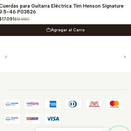
-10%
OFF
Cuerdas para Guitarra Eléctrica Tim Henson Signature
9.5-46 P03826
$17.091
$18.990
Agregar al Carro