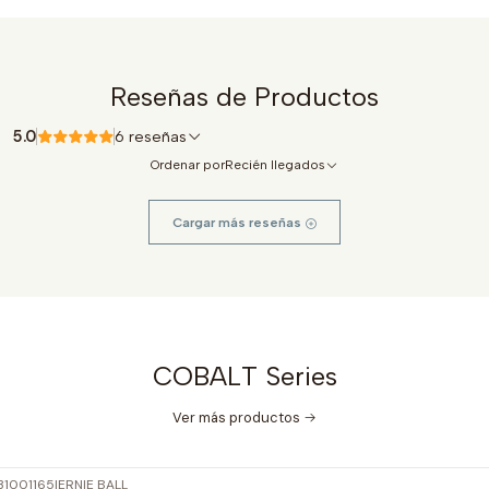
Reseñas de Productos
5.0
6 reseñas
Ordenar por
Recién llegados
Cargar más reseñas
COBALT Series
Ver más productos
31001165
|
ERNIE BALL