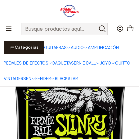
Por compras sobre $25.000 en Santiago urbano, Colina o
Padre Hurtado, incluimos el despacho!
Ver Detalles
Inicio
ERNIE BALL
CUERDAS ERNIE BALL
Cuerdas Eléctricas ERNIE BALL
COBALT Series
Cuerdas para Guitarra Eléctrica Regular Slinky Cobalt 10-46
P02721
Categorías
GUITARRAS
AUDIO
AMPLIFICACIÓN
PEDALES DE EFECTOS
BAQUETAS
ERNIE BALL
JOYO
GUITTO
VINTAGE
RSBN
FENDER
BLACKSTAR