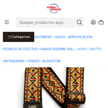
Por compras sobre $25.000 en Santiago urbano, Colina o
Padre Hurtado, incluimos el despacho!
Ver Detalles
Inicio
ERNIE BALL
CORREAS ERNIE BALL
Jacquard Straps
Correa Jacquard Santa Fe P04090
Categorías
GUITARRAS
AUDIO
AMPLIFICACIÓN
PEDALES DE EFECTOS
BAQUETAS
ERNIE BALL
JOYO
GUITTO
VINTAGE
RSBN
FENDER
BLACKSTAR