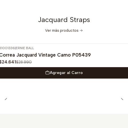
Jacquard Straps
Ver más productos
31001336
|
ERNIE BALL
-15%
OFF
Correa Jacquard Vintage Camo P05439
$24.641
$28.990
Agregar al Carro