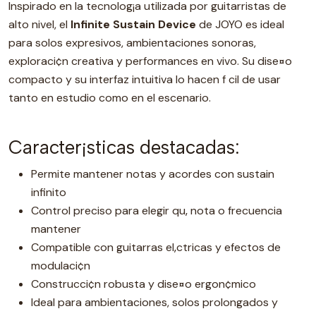
Inspirado en la tecnolog¡a utilizada por guitarristas de
alto nivel, el
Infinite Sustain Device
de JOYO es ideal
para solos expresivos, ambientaciones sonoras,
exploraci¢n creativa y performances en vivo. Su dise¤o
compacto y su interfaz intuitiva lo hacen f cil de usar
tanto en estudio como en el escenario.
Caracter¡sticas destacadas:
Permite mantener notas y acordes con sustain
infinito
Control preciso para elegir qu‚ nota o frecuencia
mantener
Compatible con guitarras el‚ctricas y efectos de
modulaci¢n
Construcci¢n robusta y dise¤o ergon¢mico
Ideal para ambientaciones, solos prolongados y