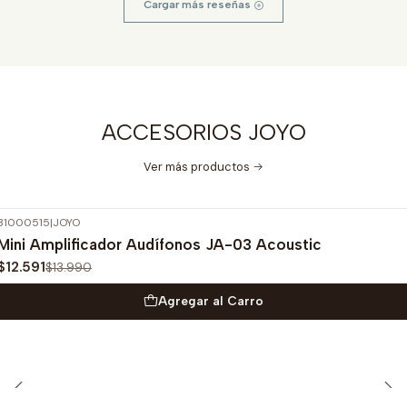
Cargar más reseñas
ACCESORIOS JOYO
Ver más productos
31000515
|
JOYO
-10%
OFF
Mini Amplificador Audífonos JA-03 Acoustic
$12.591
$13.990
Agregar al Carro