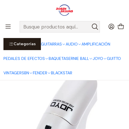
Por compras sobre $25.000 en Santiago urbano, Colina o
Padre Hurtado, incluimos el despacho!
Ver Detalles
Inicio
JOYO
ACCESORIOS JOYO
Sistema de Sustain Infinito para Guitarra
Categorías
GUITARRAS
AUDIO
AMPLIFICACIÓN
PEDALES DE EFECTOS
BAQUETAS
ERNIE BALL
JOYO
GUITTO
VINTAGE
RSBN
FENDER
BLACKSTAR