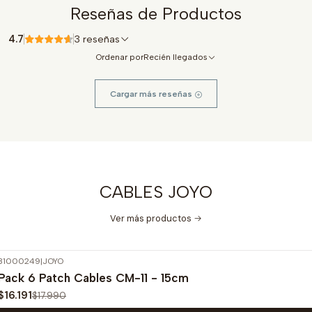
Reseñas de Productos
4.7
3 reseñas
Ordenar por
Recién llegados
Cargar más reseñas
CABLES JOYO
Ver más productos
31000249
|
JOYO
-10%
OFF
Pack 6 Patch Cables CM-11 - 15cm
$16.191
$17.990