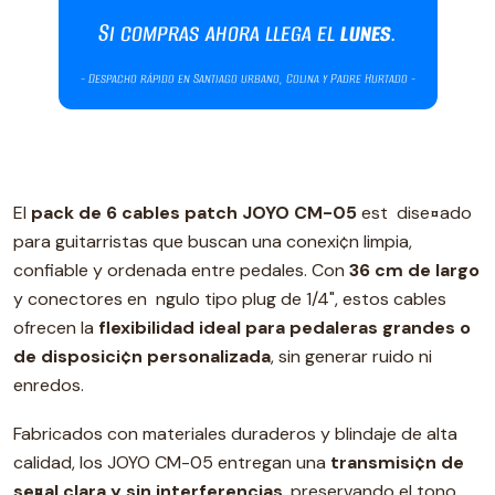
El
pack de 6 cables patch JOYO CM-05
est dise¤ado
para guitarristas que buscan una conexi¢n limpia,
confiable y ordenada entre pedales. Con
36 cm de largo
y conectores en ngulo tipo plug de 1/4", estos cables
ofrecen la
flexibilidad ideal para pedaleras grandes o
de disposici¢n personalizada
, sin generar ruido ni
enredos.
Fabricados con materiales duraderos y blindaje de alta
calidad, los JOYO CM-05 entregan una
transmisi¢n de
se¤al clara y sin interferencias
, preservando el tono