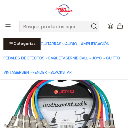
Por compras sobre $25.000 en Santiago urbano, Colina o
Padre Hurtado, incluimos el despacho!
Ver Detalles
Inicio
JOYO
CABLES JOYO
Pack 6 Patch Cables CM-05 - 36cm
Categorías
GUITARRAS
AUDIO
AMPLIFICACIÓN
PEDALES DE EFECTOS
BAQUETAS
ERNIE BALL
JOYO
GUITTO
VINTAGE
RSBN
FENDER
BLACKSTAR