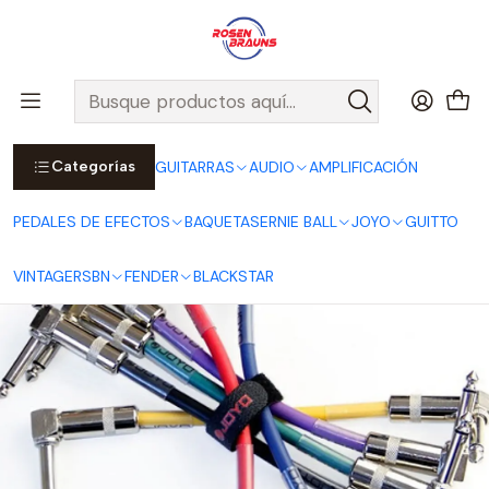
Por compras sobre $25.000 en Santiago urbano, Colina o
Padre Hurtado, incluimos el despacho!
Ver Detalles
Inicio
JOYO
CABLES JOYO
Pack 6 Patch Cables CM-11 - 15cm
Categorías
GUITARRAS
AUDIO
AMPLIFICACIÓN
PEDALES DE EFECTOS
BAQUETAS
ERNIE BALL
JOYO
GUITTO
VINTAGE
RSBN
FENDER
BLACKSTAR