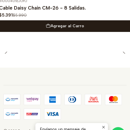
31000409
|
JOYO
-10%
OFF
Cable Daisy Chain CM-26 - 8 Salidas.
$5.391
$5.990
Agregar al Carro
Envíanos un mensaje de