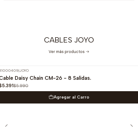
CABLES JOYO
Ver más productos
31000409
|
JOYO
-10%
OFF
Cable Daisy Chain CM-26 - 8 Salidas.
$5.391
$5.990
Agregar al Carro