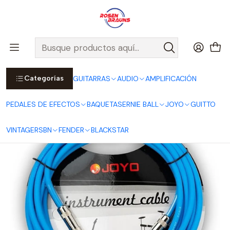
Por compras sobre $25.000 en Santiago urbano, Colina o
Padre Hurtado, incluimos el despacho!
Ver Detalles
Inicio
JOYO
CABLES JOYO
Cable CM-04 para Guitarra/Instrumento 4,5m Azul
Categorías
GUITARRAS
AUDIO
AMPLIFICACIÓN
PEDALES DE EFECTOS
BAQUETAS
ERNIE BALL
JOYO
GUITTO
VINTAGE
RSBN
FENDER
BLACKSTAR