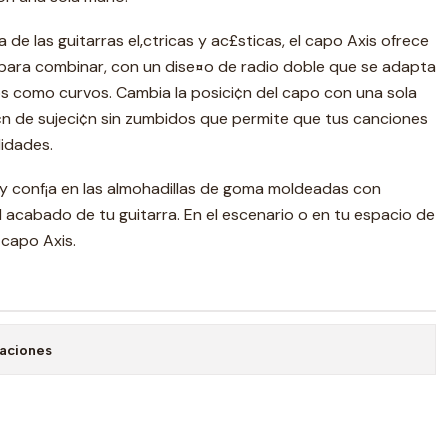
de las guitarras el‚ctricas y ac£sticas, el capo Axis ofrece
ara combinar, con un dise¤o de radio doble que se adapta
s como curvos. Cambia la posici¢n del capo con una sola
¢n de sujeci¢n sin zumbidos que permite que tus canciones
lidades.
a y conf¡a en las almohadillas de goma moldeadas con
l acabado de tu guitarra. En el escenario o en tu espacio de
 capo Axis.
caciones