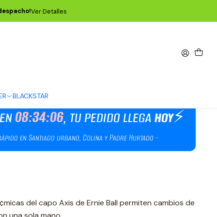
 Pewter P09608
 despacho!
Ver Detalles
oble Radio Pewter P09608
ER
BLACKSTAR
¢micas del capo Axis de Ernie Ball permiten cambios de
con una sola mano.