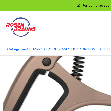
Inicio
ERNIE B
Por compras sobr
Categorías
GUITARRAS
AUDIO
AMPLIFICACIÓN
PEDALES DE E