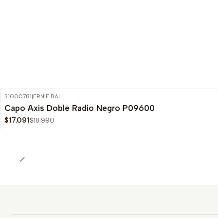
31000781
|
ERNIE BALL
-10%
OFF
Capo Axis Doble Radio Negro P09600
$17.091
$18.990