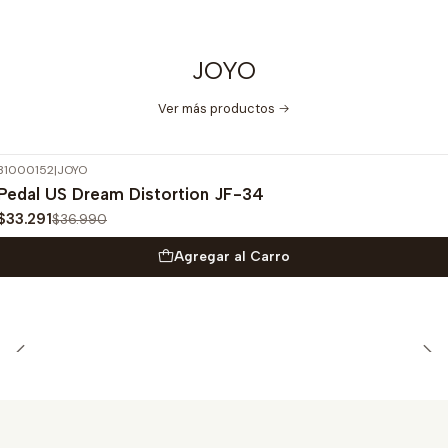
JOYO
Ver más productos
31000152
|
JOYO
-10%
OFF
Pedal US Dream Distortion JF-34
$33.291
$36.990
Agregar al Carro