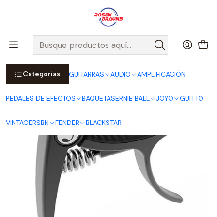
Por compras sobre $25.000 en Santiago urbano, Colina o
Padre Hurtado, incluimos el despacho!
Ver Detalles
Inicio
JOYO
Premium Capo Metálico JCP-03 para Guitarra
Categorías
GUITARRAS
AUDIO
AMPLIFICACIÓN
PEDALES DE EFECTOS
BAQUETAS
ERNIE BALL
JOYO
GUITTO
VINTAGE
RSBN
FENDER
BLACKSTAR