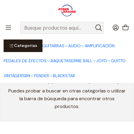
Por compras sobre $25.000 en Santiago urbano, Colina o
Padre Hurtado, incluimos el despacho!
Ver Detalles
Inicio
FENDER
CUERDAS FENDER
Cuerdas Acústicas FENDER
Categorías
GUITARRAS
AUDIO
AMPLIFICACIÓN
Cuerdas Acústicas FENDER
PEDALES DE EFECTOS
BAQUETAS
ERNIE BALL
JOYO
GUITTO
VINTAGE
RSBN
FENDER
BLACKSTAR
Todavía no hay productos disponibles aquí
Puedes probar a buscar en otras categorías o utilizar
la barra de búsqueda para encontrar otros
productos.